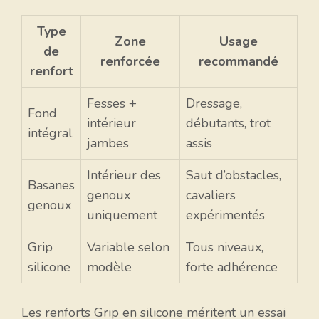
Type
Zone
Usage
de
renforcée
recommandé
renfort
Fesses +
Dressage,
Fond
intérieur
débutants, trot
intégral
jambes
assis
Intérieur des
Saut d’obstacles,
Basanes
genoux
cavaliers
genoux
uniquement
expérimentés
Grip
Variable selon
Tous niveaux,
silicone
modèle
forte adhérence
Les renforts Grip en silicone méritent un essai